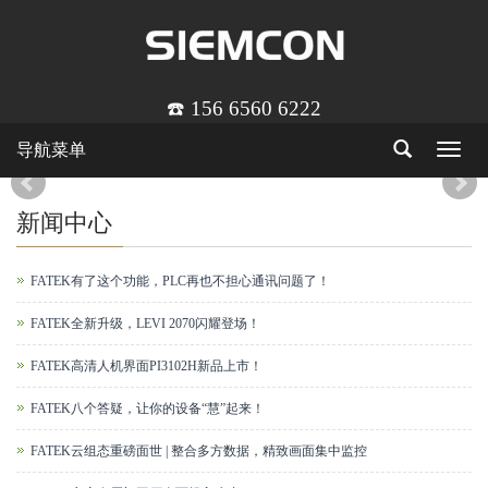
☎️ 156 6560 6222
导航菜单
Toggle
navigat
新闻中心
FATEK有了这个功能，PLC再也不担心通讯问题了！
FATEK全新升级，LEVI 2070闪耀登场！
FATEK高清人机界面PI3102H新品上市！
FATEK八个答疑，让你的设备“慧”起来！
FATEK云组态重磅面世 | 整合多方数据，精致画面集中监控