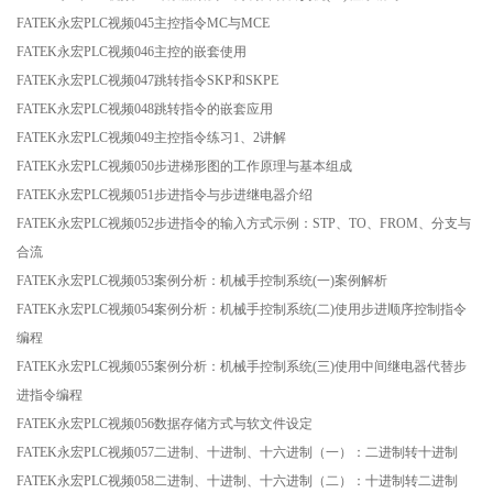
FATEK永宏PLC视频045主控指令MC与MCE
FATEK永宏PLC视频046主控的嵌套使用
FATEK永宏PLC视频047跳转指令SKP和SKPE
FATEK永宏PLC视频048跳转指令的嵌套应用
FATEK永宏PLC视频049主控指令练习1、2讲解
FATEK永宏PLC视频050步进梯形图的工作原理与基本组成
FATEK永宏PLC视频051步进指令与步进继电器介绍
FATEK永宏PLC视频052步进指令的输入方式示例：STP、TO、FROM、分支与
合流
FATEK永宏PLC视频053案例分析：机械手控制系统(一)案例解析
FATEK永宏PLC视频054案例分析：机械手控制系统(二)使用步进顺序控制指令
编程
FATEK永宏PLC视频055案例分析：机械手控制系统(三)使用中间继电器代替步
进指令编程
FATEK永宏PLC视频056数据存储方式与软文件设定
FATEK永宏PLC视频057二进制、十进制、十六进制（一）：二进制转十进制
FATEK永宏PLC视频058二进制、十进制、十六进制（二）：十进制转二进制