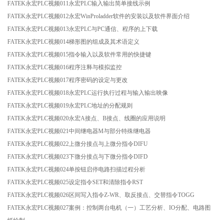
FATEK永宏PLC视频011永宏PLC输入输出简单接线示例
FATEK永宏PLC视频012永宏WinProladder软件的安装以及软件界面介绍
FATEK永宏PLC视频013永宏PLC与PC通信、程序的上下载
FATEK永宏PLC视频014梯形图的组成及其术语定义
FATEK永宏PLC视频015指令输入以及软件常用的快捷键
FATEK永宏PLC视频016程序注释与模拟监控
FATEK永宏PLC视频017程序密码的设定与更改
FATEK永宏PLC视频018永宏PLC运行执行过程与输入输出映像
FATEK永宏PLC视频019永宏PLC地址的分配规则
FATEK永宏PLC视频020永宏A接点、B接点、线圈的应用说明
FATEK永宏PLC视频021中间继电器M与部分特殊继电器
FATEK永宏PLC视频022上微分接点与上微分指令DIFU
FATEK永宏PLC视频023下微分接点与下微分指令DIFD
FATEK永宏PLC视频024单按钮启停电路扫描过程分析
FATEK永宏PLC视频025设定指令SET和清除指令RST
FATEK永宏PLC视频026区间写入指令Z-WR、取反接点、交替指令TOGG
FATEK永宏PLC视频027案例：控制两台电机（一）工艺分析、IO分配、电路图