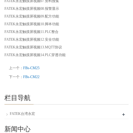
FATEK永宏触摸屏视频07.资料搜集
FATEK永宏触摸屏视频08.报警显示
FATEK永宏触摸屏视频09.配方功能
FATEK永宏触摸屏视频10.脚本功能
FATEK永宏触摸屏视频11.PLC整合
FATEK永宏触摸屏视频12.安全功能
FATEK永宏触摸屏视频13.MQTT协议
FATEK永宏触摸屏视频14.PLC穿透功能
上一个：
FBs-CM25
下一个：
FBs-CM22
栏目导航
+
FATEK台湾永宏
新闻中心