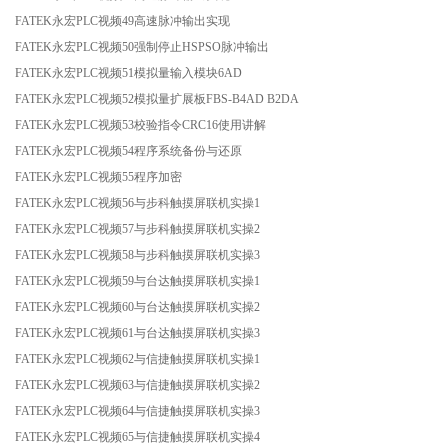
FATEK永宏PLC视频49高速脉冲输出实现
FATEK永宏PLC视频50强制停止HSPSO脉冲输出
FATEK永宏PLC视频51模拟量输入模块6AD
FATEK永宏PLC视频52模拟量扩展板FBS-B4AD B2DA
FATEK永宏PLC视频53校验指令CRC16使用讲解
FATEK永宏PLC视频54程序系统备份与还原
FATEK永宏PLC视频55程序加密
FATEK永宏PLC视频56与步科触摸屏联机实操1
FATEK永宏PLC视频57与步科触摸屏联机实操2
FATEK永宏PLC视频58与步科触摸屏联机实操3
FATEK永宏PLC视频59与台达触摸屏联机实操1
FATEK永宏PLC视频60与台达触摸屏联机实操2
FATEK永宏PLC视频61与台达触摸屏联机实操3
FATEK永宏PLC视频62与信捷触摸屏联机实操1
FATEK永宏PLC视频63与信捷触摸屏联机实操2
FATEK永宏PLC视频64与信捷触摸屏联机实操3
FATEK永宏PLC视频65与信捷触摸屏联机实操4