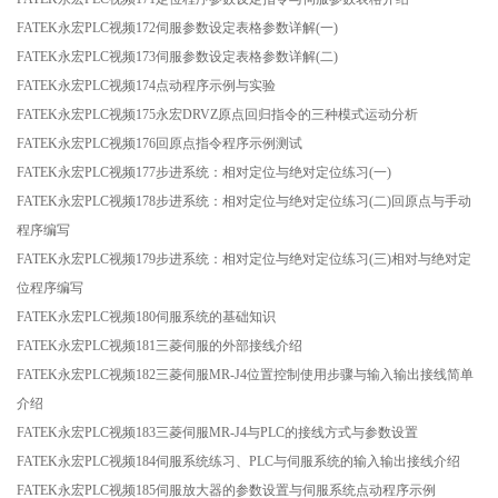
FATEK永宏PLC视频172伺服参数设定表格参数详解(一)
FATEK永宏PLC视频173伺服参数设定表格参数详解(二)
FATEK永宏PLC视频174点动程序示例与实验
FATEK永宏PLC视频175永宏DRVZ原点回归指令的三种模式运动分析
FATEK永宏PLC视频176回原点指令程序示例测试
FATEK永宏PLC视频177步进系统：相对定位与绝对定位练习(一)
FATEK永宏PLC视频178步进系统：相对定位与绝对定位练习(二)回原点与手动
程序编写
FATEK永宏PLC视频179步进系统：相对定位与绝对定位练习(三)相对与绝对定
位程序编写
FATEK永宏PLC视频180伺服系统的基础知识
FATEK永宏PLC视频181三菱伺服的外部接线介绍
FATEK永宏PLC视频182三菱伺服MR-J4位置控制使用步骤与输入输出接线简单
介绍
FATEK永宏PLC视频183三菱伺服MR-J4与PLC的接线方式与参数设置
FATEK永宏PLC视频184伺服系统练习、PLC与伺服系统的输入输出接线介绍
FATEK永宏PLC视频185伺服放大器的参数设置与伺服系统点动程序示例