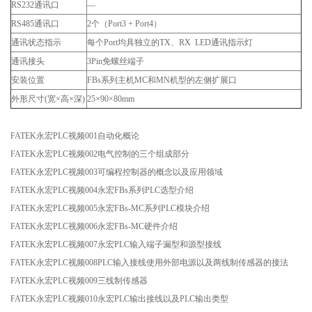
RS232通讯口
—
RS485通讯口
2个（Port3 + Port4）
通讯状态指示
每个Port均具独立的TX、RX LED通讯指示灯
通讯接头
3Pin免螺丝端子
安装位置
FBs系列主机MC和MN机型的左侧扩展口
外形尺寸(宽×高×深)
25×90×80mm
FATEK永宏PLC视频001自动化概论
FATEK永宏PLC视频002电气控制的三个组成部分
FATEK永宏PLC视频003可编程控制器的概念以及应用领域
FATEK永宏PLC视频004永宏FBs系列PLC选型介绍
FATEK永宏PLC视频005永宏FBs-MC系列PLC模块介绍
FATEK永宏PLC视频006永宏FBs-MC硬件介绍
FATEK永宏PLC视频007永宏PLC输入端子漏型和源型接线
FATEK永宏PLC视频008PLC输入接线使用外部电源以及两线制传感器的接法
FATEK永宏PLC视频009三线制传感器
FATEK永宏PLC视频010永宏PLC输出接线以及PLC输出类型