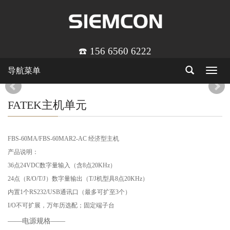
☎️ 156 6560 6222
导航菜单
Toggle
navigat
FATEK主机单元
FBS-60MA/FBS-60MAR2-AC 经济型主机
产品说明
：
36点24VDC数字量输入（含8点20KHz）
24点（R/O/T/J）数字量输出（T/J机型具8点20KHz）
内置1个RS232/USB通讯口（最多可扩至3个）
I/O不可扩展，万年历选配；固定端子台
——电源规格——