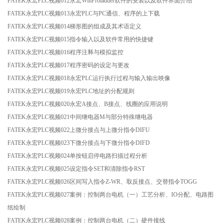
FATEK永宏PLC视频012永宏WinProladder软件的安装以及软件界面介绍
FATEK永宏PLC视频013永宏PLC与PC通信、程序的上下载
FATEK永宏PLC视频014梯形图的组成及其术语定义
FATEK永宏PLC视频015指令输入以及软件常用的快捷键
FATEK永宏PLC视频016程序注释与模拟监控
FATEK永宏PLC视频017程序密码的设定与更改
FATEK永宏PLC视频018永宏PLC运行执行过程与输入输出映像
FATEK永宏PLC视频019永宏PLC地址的分配规则
FATEK永宏PLC视频020永宏A接点、B接点、线圈的应用说明
FATEK永宏PLC视频021中间继电器M与部分特殊继电器
FATEK永宏PLC视频022上微分接点与上微分指令DIFU
FATEK永宏PLC视频023下微分接点与下微分指令DIFD
FATEK永宏PLC视频024单按钮启停电路扫描过程分析
FATEK永宏PLC视频025设定指令SET和清除指令RST
FATEK永宏PLC视频026区间写入指令Z-WR、取反接点、交替指令TOGG
FATEK永宏PLC视频027案例：控制两台电机（一）工艺分析、IO分配、电路图
纸绘制
FATEK永宏PLC视频028案例：控制两台电机（二）硬件接线