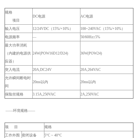
规格
DC电源
AC电源
项目
输入电压
12/24VDC（15%/+10%）
100~240VAC（15%/+10%）
电源频率
—
50/60Hz±5%
最大功率消耗
（内建的电源供
24W(POW16D12/D24)
36W(POW24)
应器）
突入电流
20A,DC24V
20A,264VAC
允许瞬间断电时
20ms以内
20ms以内
间
保险丝规格
3.15A,250VAC
2A,250VAC
——环境规格——
项 目
规格
工作外围
密闭设备
5°C ~ 40°C