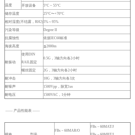
温度
开放设备
5°C ~ 55°C
储存温度
25°C〜+70°C
相对湿度(不结露，RH2)
5%～95%
污染等级
Degree II
抗腐蚀性
依据IEC68标准
海拔高度
≦2000m
使用DIN
0.5G，3轴方向各2小时
耐振动
RAIL固定
螺丝固定
2G，3轴方向各2小时
耐冲击
10G，3轴方向各3次
耐噪声
1500Vpp，脉宽1us
耐电压
1500VAC，1分钟
—— 产品性能表 ——
FBs－60MAT/J
FBs－60MAR/O
规格 型号
FBs－60MBT/J