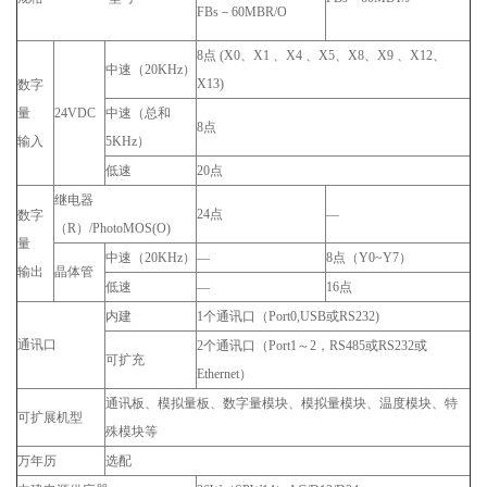
FBs－60MBR/O
8点 (X0、X1 、X4 、X5、X8、X9 、X12、
中速（20KHz）
X13)
数字
量
24VDC
中速（总和
8点
输入
5KHz）
低速
20点
继电器
24点
—
数字
（R）/PhotoMOS(O)
量
中速（20KHz）
—
8点（Y0~Y7）
输出
晶体管
低速
—
16点
内建
1个通讯口（Port0,USB或RS232)
通讯口
2个通讯口（Port1～2，RS485或RS232或
可扩充
Ethernet）
通讯板、模拟量板、数字量模块、模拟量模块、温度模块、特
可扩展机型
殊模块等
万年历
选配