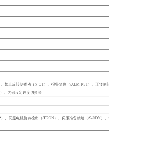
T）、禁止反转侧驱动（N-OT）、报警复位（/ALM-RST）、正转侧转矩
LR）、内部设定速度切换等
P）、伺服电机旋转检出（/TGON）、伺服准备就绪（/S-RDY）、转