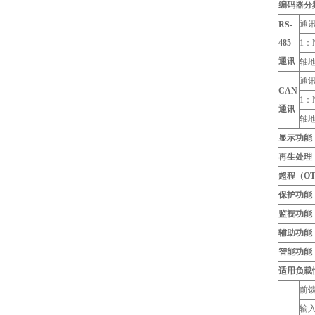
编码器分
通
RS-
485
1：
通讯
轴
通
CAN
1：
通讯
轴
显示功能
再生处理
超程（O
保护功能
监视功能
辅助功能
智能功能
适用负载
前
输