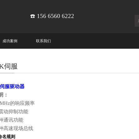
☎️ 156 6560 6222
成功案例
联系我们
EK伺服
列伺服驱动器
明：
6MHz的响应频率
震动抑制功能
种通讯功能
种高速现场总线
命名规则