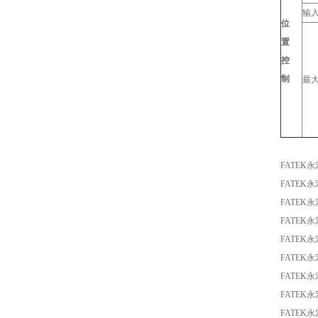
输
位
置
控
制
最
FATEK
FATEK
FATEK
FATEK
FATEK
FATEK永
FATEK
FATEK
FATEK