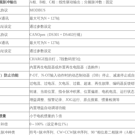
频脉冲输出
A相、B相、C相：线性驱动输出；分频脉冲数：固定
讯协议
MODBUS
N通讯
最大可为N = 127站
地址设定
通过参数设定
讯协议
CANOpen（DS301 + DS402行规）
N通讯
最大可为N = 127站
地址设定
通过参数设定
CHARGE指示灯，7段数码管5位
内置再生电阻器或外置再生电阻器（选购件）
T）防止功能
P-OT、N-OT输入动作时的动态制动器（DB）停止、减速停止或
过电流、过电压、欠电压、过载、超速、再生故障、编码器反馈错
转速、当前位置、指令脉冲积累、位置偏差、电机电流、运行状态
增益调整、报警记录、JOG运行、原点搜索、惯量检测等
内置增益自动调谐功能
惯量
小于电机惯量的 5 倍
馈补偿
0～100%（设定单位1%）
入脉冲种类
符号+脉冲序列、CW+CCW脉冲序列、90 °相位差二相脉冲（A相+