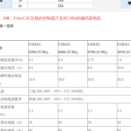
I，MⅢ，EtherCAT总线的控制器只支持23Bit的编码器电机。
规格一览表
USDA5-
USDA5-
USDA5-
USDA5-
号
0206
□2C00△
0406
□2C00△
0706
□2C00△
1010
□2C
电机容量(KW)
0.2
0.4
0.75
1.0
续输出电流（A）
6.0
6.0
6.0
10.0
大瞬时输出电流
10.6
10.6
10.6
30.0
）
电源
三相 200-240V -10%～15% 50/60Hz
入控制电源要求
单相 200-240V -10%～15% 50/60Hz
入电源容量
2.3
2.3
2.3
3.2
VA）
置再生电阻（Ω）
50
50
50
50
置再生电阻（W）
60
60
60
60