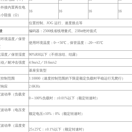
许外接内置再生电
16
16
16
16
最小阻值（Ω）
位置控制、JOG 运行、速度接点等
馈
编码器：2500线省线增量式、23Bit绝对值式
用环境温度／保管
使用环境温度：0~+50℃，保管温度：-20~+85℃
度
境湿度／保管湿度
90%RH以下（不得冻结、结露）
振动／耐冲击强度
4.9m/s2／19.6m/s2
基座安装型
度控制范围
1:10000（速度控制范围的下限是额定负载时平稳运行无爬行）
度响应
2.6KHz
度波动率（负载变
0～100%负载时：±0.01%以下（额定转速时）
）
度波动率（电压变
额定电压±10%：0%（额定转速时）
）
度波动率（温度变
25±25℃：±0.1%以下（额定转速时）