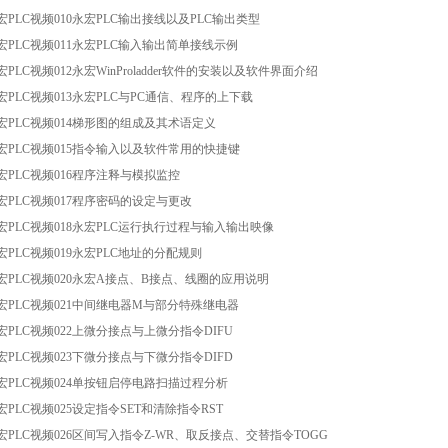
永宏PLC视频010永宏PLC输出接线以及PLC输出类型
永宏PLC视频011永宏PLC输入输出简单接线示例
宏PLC视频012永宏WinProladder软件的安装以及软件界面介绍
永宏PLC视频013永宏PLC与PC通信、程序的上下载
永宏PLC视频014梯形图的组成及其术语定义
永宏PLC视频015指令输入以及软件常用的快捷键
永宏PLC视频016程序注释与模拟监控
永宏PLC视频017程序密码的设定与更改
永宏PLC视频018永宏PLC运行执行过程与输入输出映像
永宏PLC视频019永宏PLC地址的分配规则
永宏PLC视频020永宏A接点、B接点、线圈的应用说明
永宏PLC视频021中间继电器M与部分特殊继电器
永宏PLC视频022上微分接点与上微分指令DIFU
永宏PLC视频023下微分接点与下微分指令DIFD
永宏PLC视频024单按钮启停电路扫描过程分析
永宏PLC视频025设定指令SET和清除指令RST
永宏PLC视频026区间写入指令Z-WR、取反接点、交替指令TOGG