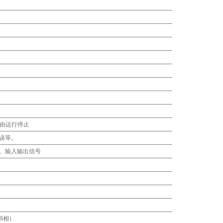
自由运行停止
误等。
、输入输出信号
B相）