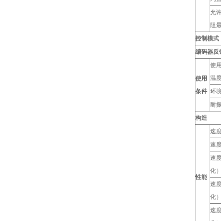
允
阻
控制模式
编码器反
使
温
使用
条件
环
耐
构造
速
速
速
化
性能
速
化
速