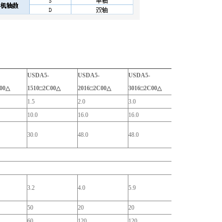
USDA5-
USDA5-
USDA5-
00△
1510
□2C00△
2016
□2C00△
3016
□2C00△
1.5
2.0
3.0
10.0
16.0
16.0
30.0
48.0
48.0
3.2
4.0
5.9
50
20
20
60
120
120