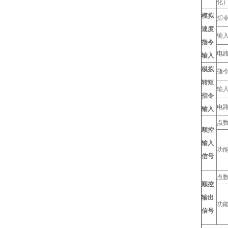
化
模拟
指
速度
输
指令
电
输入
模拟
指
转矩
输
指令
电
输入
点
顺控
输入
功
信号
点
顺控
输出
功
信号