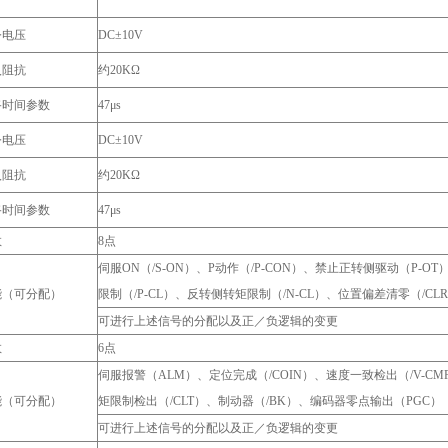
）
令电压
DC±10V
入阻抗
约20KΩ
路时间参数
47μs
令电压
DC±10V
入阻抗
约20KΩ
路时间参数
47μs
数
8点
伺服ON（/S-ON）、P动作（/P-CON）、禁止正转侧驱动（P-O
能（可分配）
限制（/P-CL）、反转侧转矩限制（/N-CL）、位置偏差清零（/C
可进行上述信号的分配以及正／负逻辑的变更
数
6点
伺服报警（ALM）、定位完成（/COIN）、速度一致检出（/V-CM
能（可分配）
矩限制检出（/CLT）、制动器（/BK）、编码器零点输出（PGC）
可进行上述信号的分配以及正／负逻辑的变更