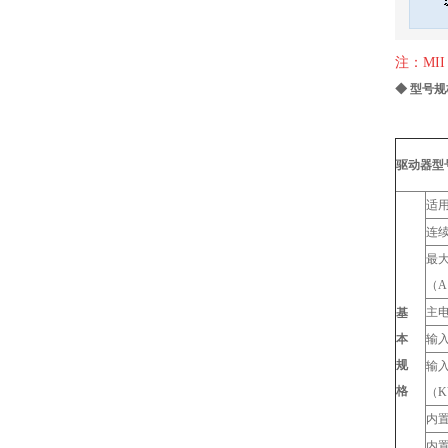
注：MI
◆ 型号
驱动器型
适用
连
最
（A
主
基
本
输
规
输
格
（K
内
内