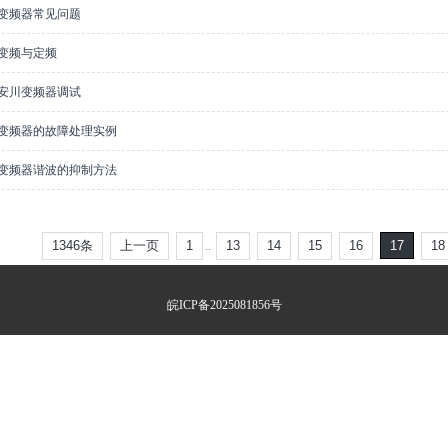
K变频器常见问题
K变频与定频
K安川变频器调试
EK变频器的故障处理实例
EK变频器谐波的抑制方法
1346条
上一页
1
13
14
15
16
17
18
..
皖ICP备2025081856号